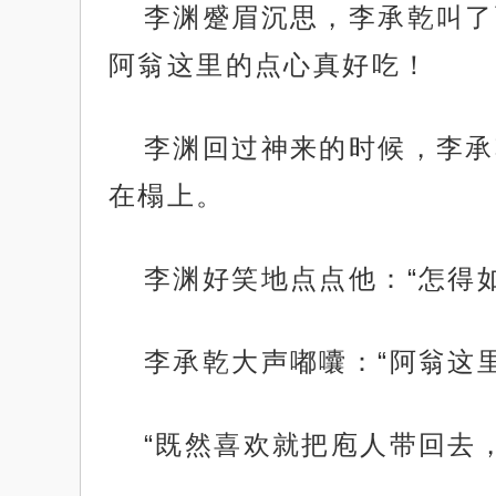
李渊蹙眉沉思，李承乾叫了
阿翁这里的点心真好吃！
李渊回过神来的时候，李承
在榻上。
李渊好笑地点点他：“怎得
李承乾大声嘟囔：“阿翁这
“既然喜欢就把庖人带回去