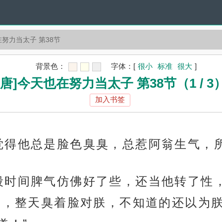
在努力当太子 第38节
背景色：
字体：
[
很小
标准
很大
]
[唐]今天也在努力当太子 第38节（1 / 3
加入书签
觉得他总是脸色臭臭，总惹阿翁生气，
段时间脾气仿佛好了些，还当他转了性
气，整天臭着脸对朕，不知道的还以为