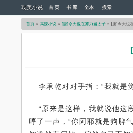
耽美小说
首 页
书 库
全本
搜索
首页
高辣小说
[唐]今天也在努力当太子
[唐]今天也
李承乾对对手指：“我就是
“原来是这样，我就说他这
哼了一声，“你阿耶就是狗脾