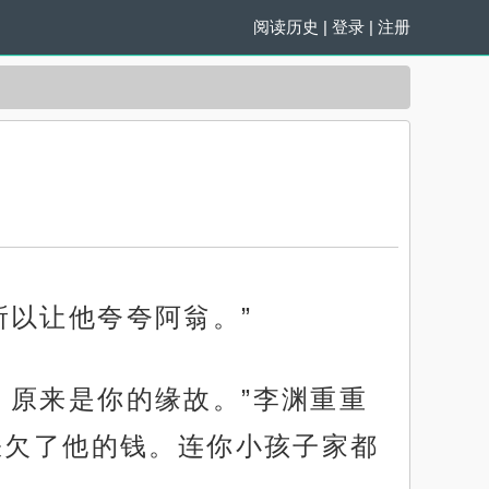
阅读历史
|
登录
|
注册
）
所以让他夸夸阿翁。”
，原来是你的缘故。”李渊重重
朕欠了他的钱。连你小孩子家都